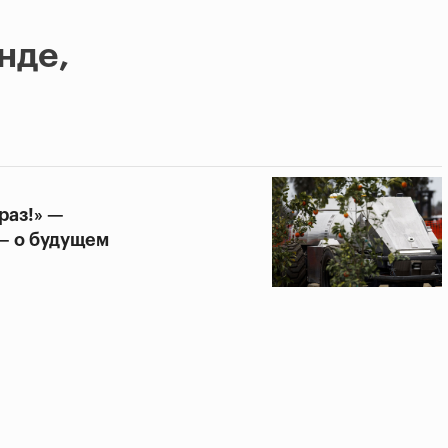
нде,
раз!» —
 — о будущем