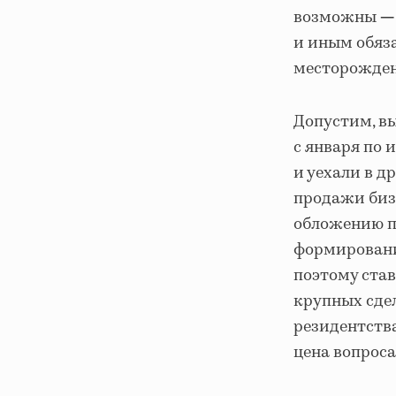
возможны
—
и иным обяз
месторожден
Допустим, вы
с января по 
и уехали в д
продажи биз
обложению по
формирования
поэтому став
крупных сде
резидентства
цена вопроса