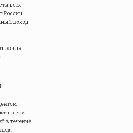
сти всех
т России.
упный доход
ь, когда
.
о
дентом
актически
й в течение
яцев,