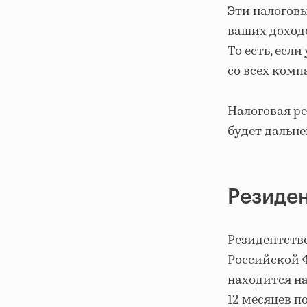
Эти налогов
ваших доходо
То есть, есл
со всех комп
Налоговая ре
будет дальне
Резиден
Резидентств
Российской 
находится на
12 месяцев п