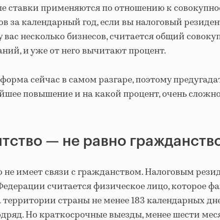
ые ставки применяются по отношению к совокупно
в за календарный год, если вы налоговый резиден
и у вас несколько бизнесов, считается общий совок
аний, и уже от него вычитают процент.
форма сейчас в самом разгаре, поэтому предугадат
йшее повышение и на какой процент, очень сложно
тство — не равно гражданств
о не имеет связи с гражданством. Налоговым рези
Федерации считается физическое лицо, которое ф
 территории страны не менее 183 календарных дне
одряд. Но краткосрочные выезды, менее шести мес