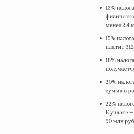
13% налога
физическо
менее 2,4 м
15% налога
платит 312
18% налога
получается
20% налога
сумма в ра
22% налог
К уплате —
50 млн руб