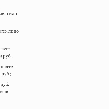
д
авен или
сть, лицо
плате
 руб.;
уплате —
руб.;
руб.
свыше