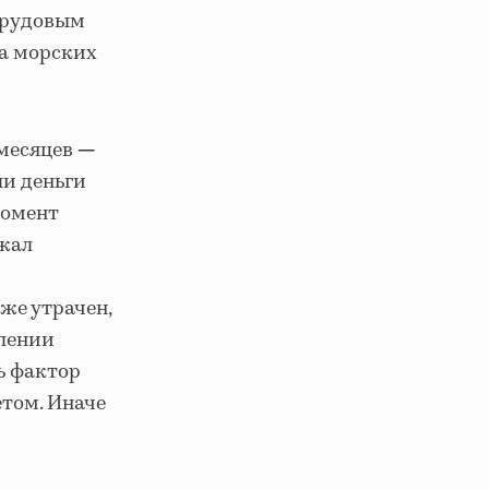
 трудовым
на морских
 месяцев
—
ли деньги
момент
ежал
же утрачен,
влении
ь фактор
етом. Иначе