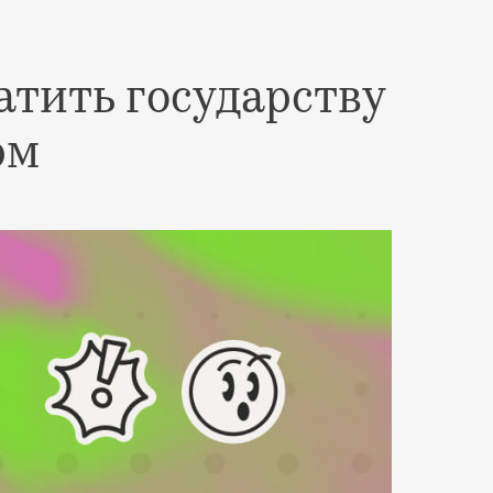
атить государству
рм