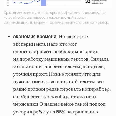
Сравниваем результаты — на первом графике текст о дезодоранте,
который собирала нейросеть (скачок позиций в момент
имплементации), на втором — карточка, которую готовил копирайтер.
Но на старте
экономия времени.
эксперимента мало кто мог
спрогнозировать необходимое время
на доработку машинных текстов. Сначала
мы пытались довести тексты до идеала,
уточняя промт. Позже поняли, что для
нужного качества описаний тексты все
равно должен редактировать копирайтер,
а нейросеть пусть собирает для него
черновики. В нашем кейсе такой подход
ускорил работу
по сравнению
на 55%