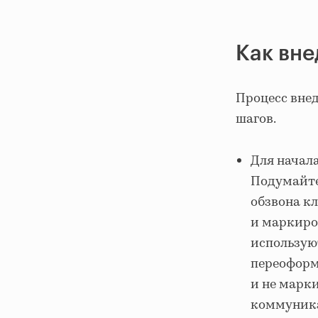
Как вн
Процесс вне
шагов.
Для начал
Подумайте
обзвона к
и маркиро
использую
переоформ
и не марки
коммуник