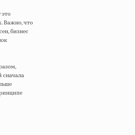
 это
к. Важно, что
сен, бизнес
нок
разом,
й сначала
ольше
принципе