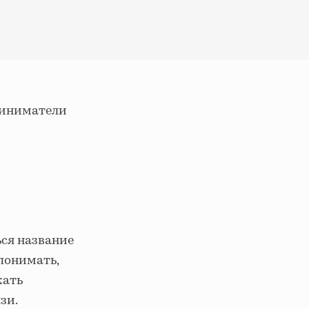
риниматели
ься название
понимать,
жать
зи.