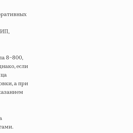
поративных
 ИП,
а 8−800,
нако, если
ица
вки, а при
указанием
а
тами.