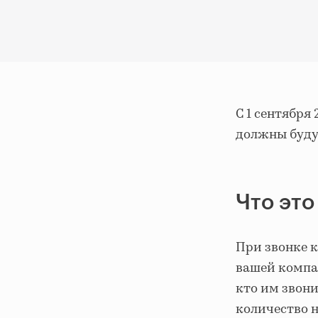
С 1 сентябр
должны буду
Что это
При звонке к
вашей компа
кто им звони
количество н