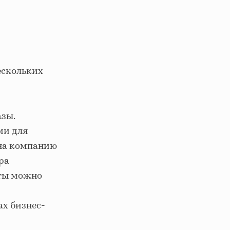
ескольких
зы.
ми для
 на компанию
ра
рты можно
ах бизнес-