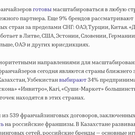
ранчайзеров
готовы
масштабироваться в любую ст
ежного партнера.
Еще 9% брендов рассматривают
х стран за пределами СНГ: ОАЭ, Турции, Китая. «
ботает в Литве, США, Эстонии, Словении, Германии
льше, ОАЭ и других юрисдикциях.
риоритетными направлениями для масштабирован
франчайзеров сегодня являются страны ближнего 
Казахстан, Узбекистан
выбирают
34% предпринима
скона» «Инвитро», Kari, «Суши-Маркет»
большинст
очек находятся в этих странах.
 из 539 франчайзинговых договоров, заключенных 
сь
на российские франшизы. В Казахстане развива
зинговых сетей, российские бренды — основные и