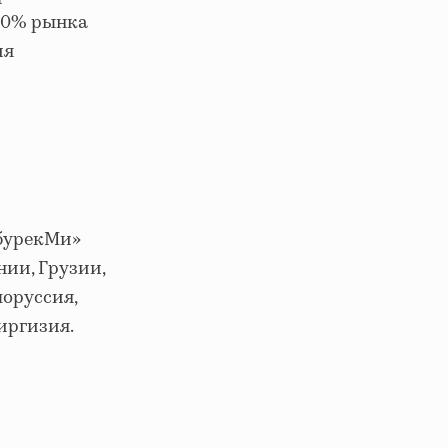
80% рынка
ия
ебурекМи»
ии, Грузии,
лоруссия,
иргизия.