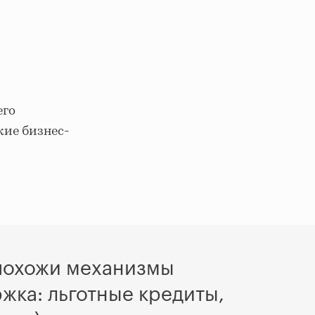
его
кие бизнес-
 похожи механизмы
жка: льготные кредиты,