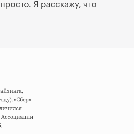
росто. Я расскажу, что
чайзинга,
оду). «Сбер»
еличился
 Ассоциации
.