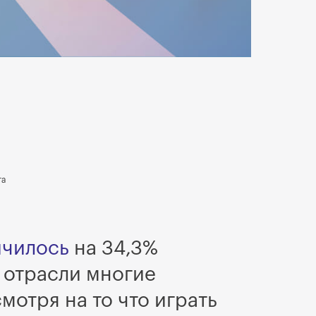
га
ичилось
на 34,3%
я отрасли многие
отря на то что играть