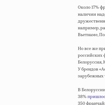
Около 17% ф
наличии над
дружественны
например, ра
Вьетнаме, По
Но все же п
российских 
Белоруссия, 
У брендов «А
зарубежных т
В Белоруссии
38%
пришло
350 франчай