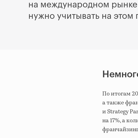
на международном рынке 
нужно учитывать на этом 
Немног
По итогам 20
а также франч
и Strategy Pa
на 17%, а ко
франчайзинга