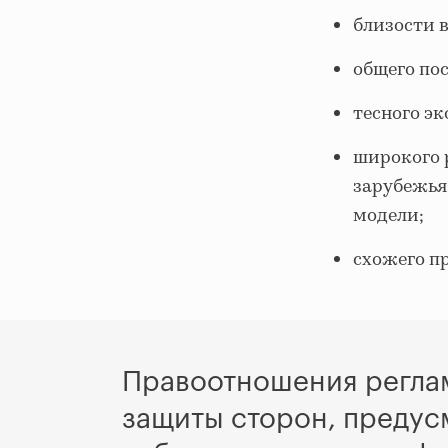
близости 
общего пос
тесного э
широкого 
зарубежья
модели;
схожего п
Правоотношения реглам
защиты сторон, предус