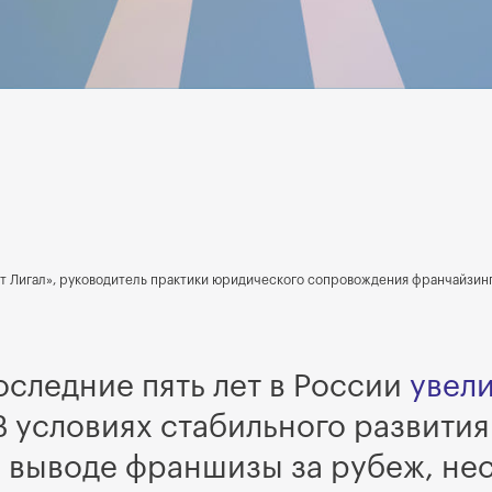
т Лигал», руководитель практики юридического сопровождения франчайзин
следние пять лет в России
увел
 В условиях стабильного развити
выводе франшизы за рубеж, несм