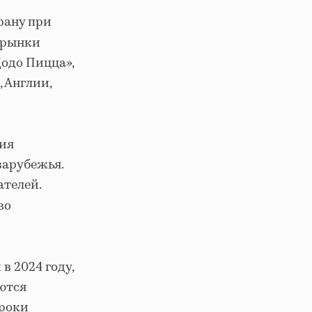
рану при
 рынки
Додо Пицца»,
, Англии,
ия
зарубежья.
телей.
во
в 2024 году,
ются
гроки