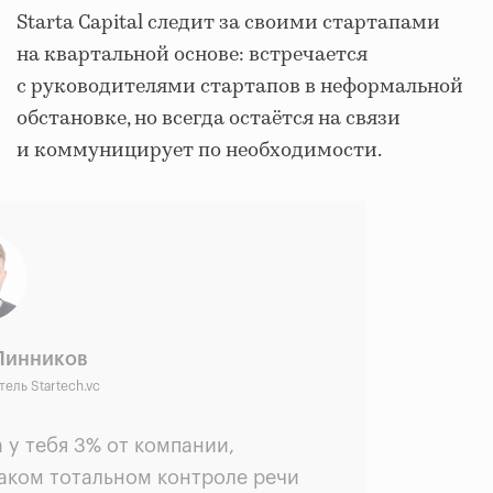
Starta Capital следит за своими стартапами
на квартальной основе: встречается
с руководителями стартапов в неформальной
обстановке, но всегда остаётся на связи
и коммуницирует по необходимости.
Линников
ель Startech.vc
а у тебя 3% от компании,
каком тотальном контроле речи