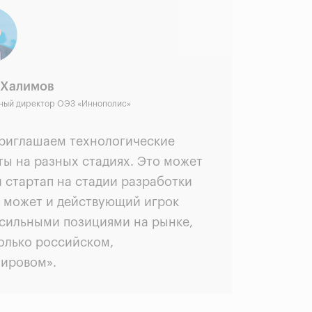
 Халимов
ный директор ОЭЗ «Иннополис»
риглашаем технологические
ты на разных стадиях. Это может
и стартап на стадии разработки
а может и действующий игрок
 сильными позициями на рынке,
только российском,
мировом».