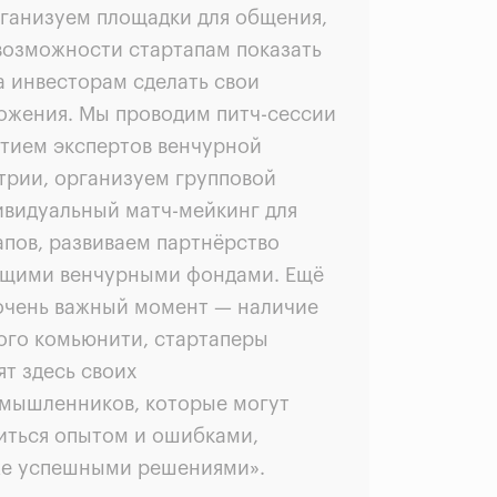
ганизуем площадки для общения,
возможности стартапам показать
 а инвесторам сделать свои
ожения. Мы проводим питч-сессии
стием экспертов венчурной
трии, организуем групповой
ивидуальный матч-мейкинг для
апов, развиваем партнёрство
ущими венчурными фондами. Ещё
очень важный момент
— наличие
ого комьюнити, стартаперы
ят здесь своих
мышленников, которые могут
иться опытом и ошибками,
же успешными решениями
».