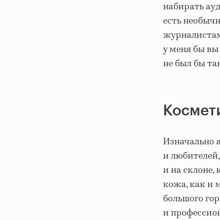
набирать ауд
есть необычн
журналистам
у меня бы вы
не был бы т
Космети
Изначально я
и любителей,
и на склоне,
кожа, как и 
большого гор
и профессион