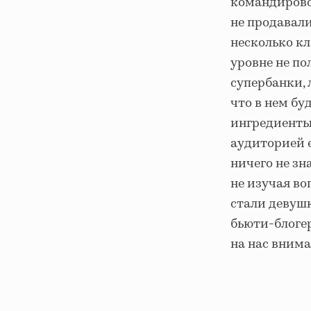
командировок
не продавали
несколько к
уровне не пол
супербанки, 
что в нем бу
ингредиенты
аудиторией е
ничего не зн
не изучая во
стали девуш
бьюти-блоге
на нас внима