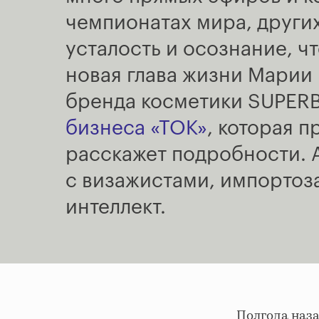
чемпионатах мира, других
усталость и осознание, ч
новая глава жизни Мари
бренда косметики SUPERB
бизнеса
«
ТОК
»
, которая 
расскажет подробности. 
с визажистами, импортоз
интеллект.
Полгода наза