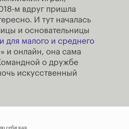
018-м вдруг пришла
тересно. И тут началась
ницы и основательницы
 для малого и среднего
е
»
и онлайн, она сама
Командной о дружбе
мочь искусственный
яю себя как