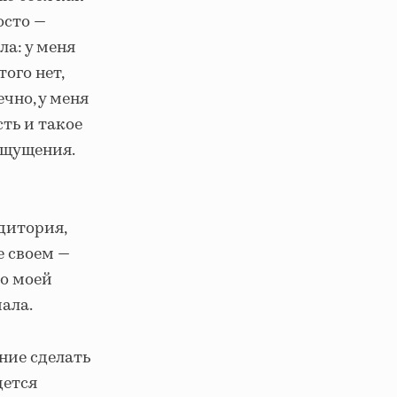
осто —
ла: у меня
ого нет,
чно, у меня
ть и такое
 ощущения.
удитория,
е своем —
до моей
ала.
ние сделать
дется