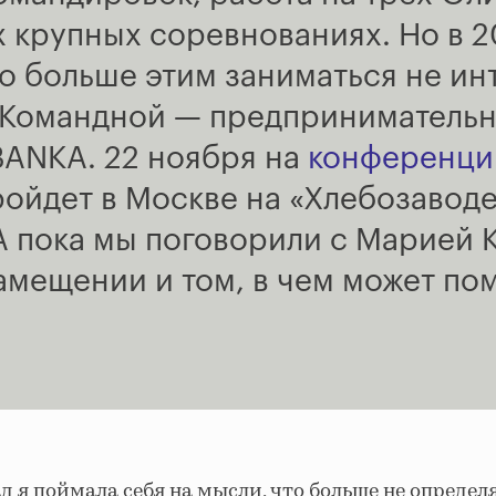
 крупных соревнованиях. Но в 2
то больше этим заниматься не ин
и Командной — предприниматель
ANKA. 22 ноября на
конференции
пройдет в Москве на
«
Хлебозавод
А пока мы поговорили с Марией 
амещении и том, в чем может по
д я поймала себя на мысли, что больше не определ