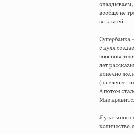
опаздываем, 
вообще не тр
за кожей.
Супербанка 
с нуля созд
сооснователь
лет рассказы
конечно же, 
(на сленге т
А потом стал
Мне нравится,
Я уже много 
количестве, 