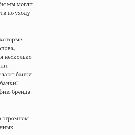
обы мы могли
тв по уходу
 которые
пова,
 я несколько
ни,
делают банки
рбанки!
офию бренда.
 в огромном
енных