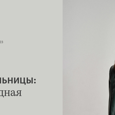
23
льницы:
дная