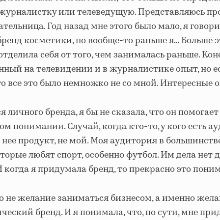
журналистку или телеведущую. Представляюсь пр
ельница. Год назад мне этого было мало, я говори
бренд косметики, но вообще-то раньше я… Больше эт
отделила себя от того, чем занималась раньше. Коне
нный на телевидении и в журналистике опыт, но ес
то все это было немножко не со мной. Интересные
я личного бренда, я бы не сказала, что он помогает
ом понимании. Случай, когда кто-то, у кого есть а
 нее продукт, не мой. Моя аудитория в большинств
орые любят спорт, особенно футбол. Им дела нет 
 когда я придумала бренд, то прекрасно это поним
 не желание заниматься бизнесом, а именно жела
ческий бренд. И я понимала, что, по сути, мне при