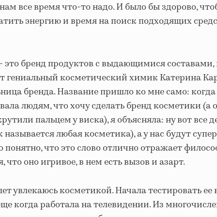
нам все время что-то надо. И было бы здорово, чт
атить энергию и время на поиск подходящих средс
— это бренд продуктов с выдающимися составами,
ает гениальный косметический химик Катерина Кар
ница бренда. Название пришло ко мне само: когда
вала людям, что хочу сделать бренд косметики (а о
крутили пальцем у виска), я объясняла: ну вот все 
ак называется любая косметика), а у нас будут супе
о понятно, что это слово отлично отражает филос
 что оно игривое, в нем есть вызов и азарт.
лет увлекаюсь косметикой. Начала тестировать ее
еще когда работала на телевидении. Из многочисл