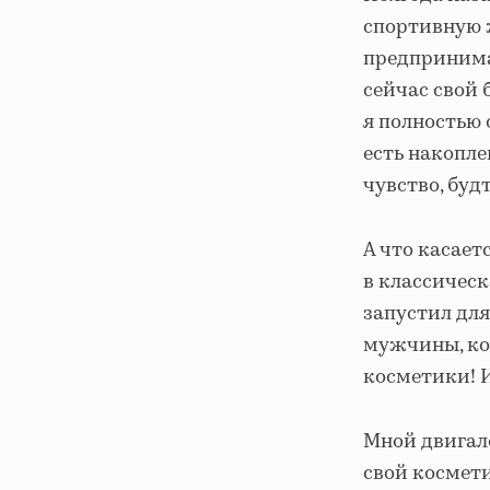
спортивную 
предпринимат
сейчас свой 
я полностью 
есть накопле
чувство, буд
А что касаетс
в классическ
запустил для
мужчины, кот
косметики! И
Мной двигало
свой космети