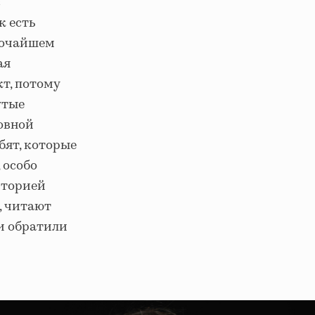
с
к есть
ысочайшем
ая
кт, потому
утые
овной
бят, которые
 особо
иторией
, читают
и обратили