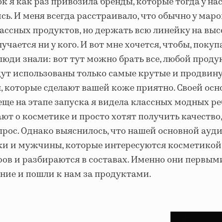
 я как раз привозила бренды, которые тогда у на
сь. И меня всегда расстраивало, что обычно у маро
лассных продуктов, но держать всю линейку на в
учается ни у кого. И вот мне хочется, чтобы, покуп
люди знали: вот тут можно брать все, любой проду
дут использованы только самые крутые и продвин
, которые сделают вашей коже приятно. Своей осн
ще на этапе запуска я видела классных модных ре
ают о косметике и просто хотят получить качество,
прос. Однако выяснилось, что нашей основной ауд
ки и мужчины, которые интересуются косметикой
ров и разбираются в составах. Именно они первым
ние и пошли к нам за продуктами.