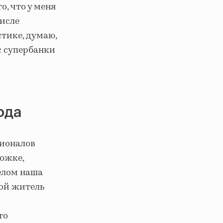
о, что у меня
числе
тике, думаю,
с супербанки
ода
сионалов
рожке,
целом наша
бой житель
то