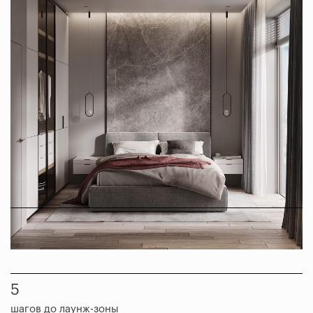
2
минуты до многофункционального спортзала
5
шагов до лаунж-зоны