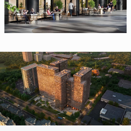
4
секции высотой
24–29
этажей