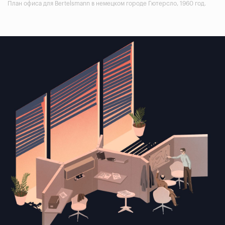
План офиса для Bertelsmann в немецком городе Гютерсло, 1960 год.