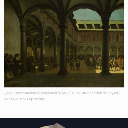
Двор Амстердамской фондовой биржи (Beurs van Hendrick de Keyser)
в 17 веке. Иов Беркхейде.