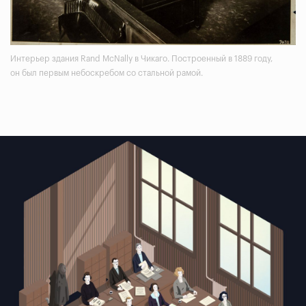
Интерьер здания Rand McNally в Чикаго. Построенный в 1889 году,
он был первым небоскребом со стальной рамой.