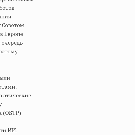
ботов
ания
у Советом
в Европе
 очередь
поэтому
были
ртами,
о этические
у
а (OSTP)
ти ИИ.