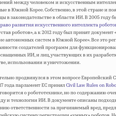
ений между человеком и искусственным интелле
ые в Южной Корее. Собственно, в этой стране и по
ы в законодательстве в области ИИ. В 2005 году 
раво развития искусственного интеллекта робото
став роботов», а к 2012 году был принят документ
ие автономных систем в Южной Корее». Все это ре
занности создателей программ для функционирова
оснащенных ИИ, и лиц, участвующих в их разработ
тве, использовании и уничтожении.
ельно продвинулся в этом вопросе Европейский С
17 года парламент ЕС принял
Civil Law Rules on Robo
говорится о робототехнике, но по содержанию оче
иду и технологии ИИ. В документе описаны подход
анию ответственности за причиняемый вред, пред
опейскую систему регистрации «умных» роботов.