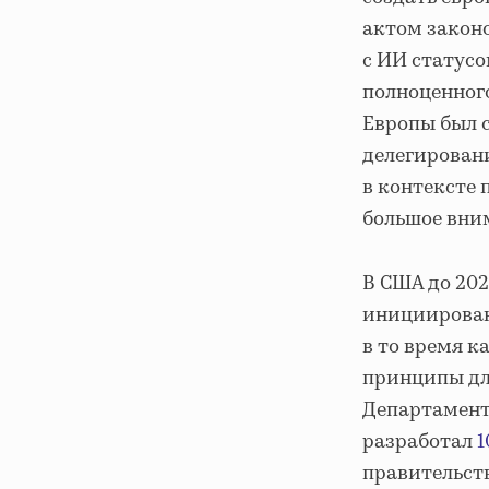
актом закон
с ИИ статусо
полноценного
Европы был 
делегирован
в контексте 
большое вни
В США до 202
инициирован
в то время к
принципы для
Департамент 
разработал
1
правительст