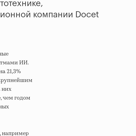
тотехнике,
ционной компании Docet
ные
итмами ИИ.
на 21,3%
 крупнейшим
 них
е, чем годом
тных
, например