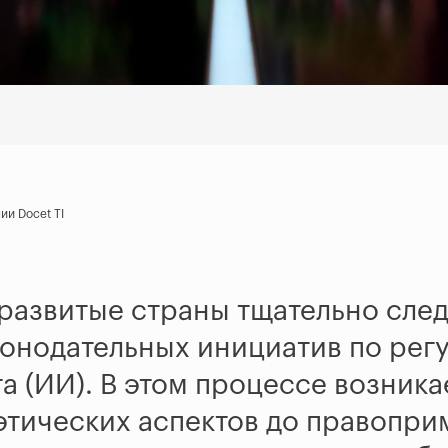
и Docet TI
развитые страны тщательно след
конодательных инициатив по ре
а (ИИ). В этом процессе возник
тических аспектов до правоприм