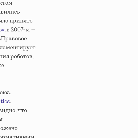
ктом
явились
было принято
в»
, в 2007-м —
 «Правовое
гламентирует
ния роботов,
ке
оюз.
tics
.
видно, что
ы
ложено
 Нормативным