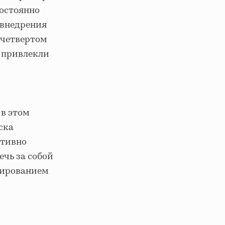
постоянно
 внедрения
 четвертом
, привлекли
 в этом
ска
ативно
ечь за собой
улированием