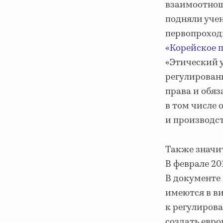
взаимоотнош
подняли учен
первопроходц
«Корейское п
«Этический у
регулирован
права и обя
в том числе 
и производс
Также значит
В феврале 20
В документе 
имеются в в
к регулиров
создать евр