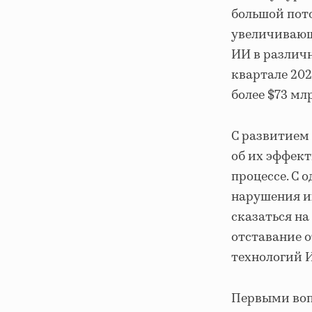
большой пот
увеличивающ
ИИ в различ
квартале 20
более $73 млр
C развитием
об их эффект
процессе. С
нарушения их
сказаться на
отставание о
технологий И
Первыми воп