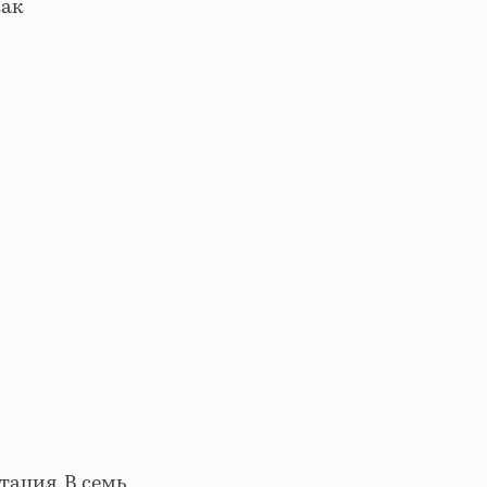
как
тация. В семь