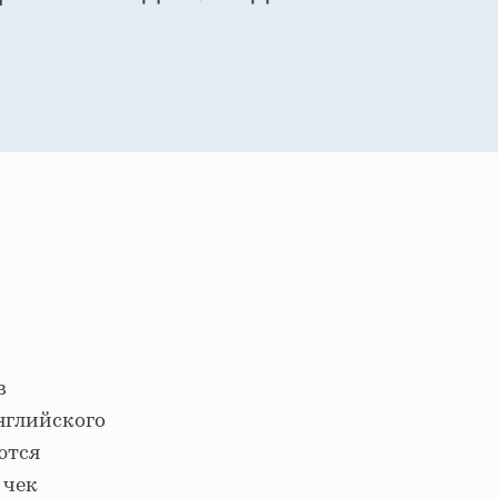
в
английского
ются
 чек