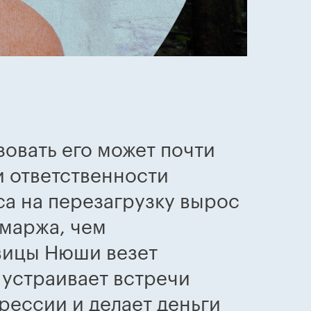
зовать его может почти
и ответственности
са на перезагрузку вырос
 маржа, чем
евицы Нюши везет
 устраивает встречи
рессии и делает деньги