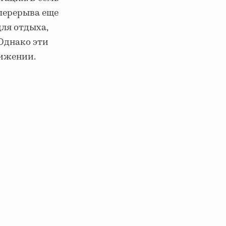
 перерыва еще
для отдыха,
 Однако эти
вижении.