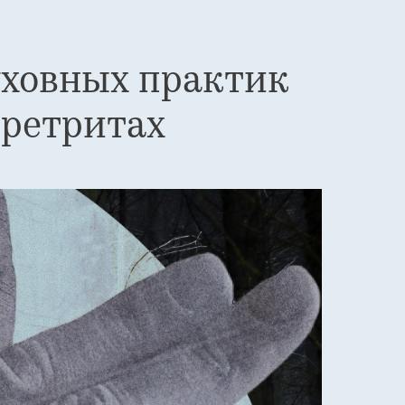
уховных практик
 ретритах