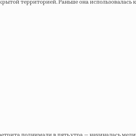
крытой территорией. Раньше она использовалась 
етрита поднимали в пять утра — начиналась меди