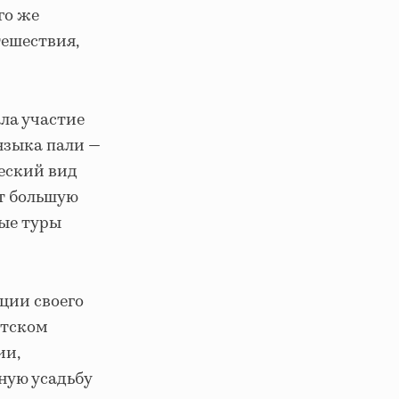
го же
тешествия,
ла участие
 языка пали —
ческий вид
т большую
ные туры
ции своего
стском
ии,
ную усадьбу