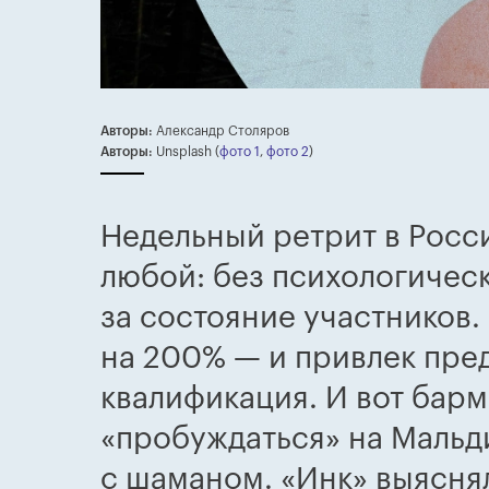
Авторы:
Александр Столяров
Авторы:
Unsplash (
фото 1
,
фото 2
)
Недельный ретрит в Росси
любой: без психологическ
за состояние участников.
на 200% — и привлек пре
квалификация. И вот бар
«пробуждаться» на Мальди
с шаманом. «Инк» выяснял