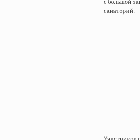
с большой за
санаторий.
Участников р