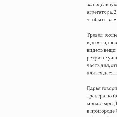
за недельную
агрегатора, 
чтобы отвлеч
Тревел-экспе
в десятиднев
видеть вещи 
ретрита: уч
часть дня, о
длятся десят
Дарья говори
тренера по й
монастыре. Д
в пригороде 