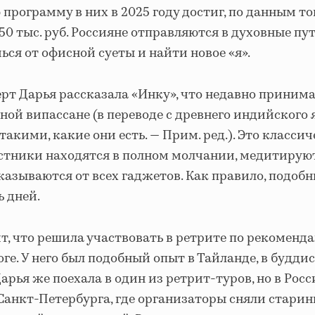
 программу в них в 2025 году достиг, по данным то
250 тыс. руб. Россияне отправляются в духовные пу
ься от офисной суеты и найти новое «я».
рт Дарья рассказала «Инку», что недавно принима
ной випассане (в переводе с древнего индийского
такими, какие они есть. — Прим. ред.). Это класси
астники находятся в полном молчании, медитирую
тказываются от всех гаджетов. Как правило, подоб
ь дней.
т, что решила участвовать в ретрите по рекоменда
оге. У него был подобный опыт в Тайланде, в будди
арья же поехала в один из ретрит-туров, но в Росс
Санкт-Петербурга, где организаторы сняли старин