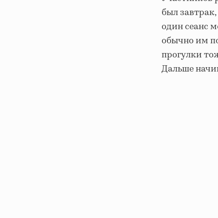
был завтрак,
один сеанс м
обычно им по
прогулки то
Дальше начин