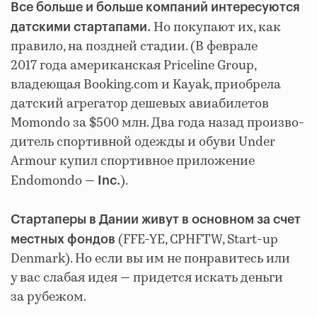
Все больше и больше компаний интересуются
Но покупают их, как
датскими стартапами.
правило, на поздней стадии. (В феврале
2017 года американская Priceline Group,
владеющая Booking.com и Kayak, приобрела
датский агрегатор дешевых авиабилетов
Momondo за $500 млн. Два года назад про­из­во­
ди­те­ль спор­тив­ной одеж­ды и обуви Under
Armour купил спортивное приложение
Endomondo —
).
Inc.
Стартаперы в Дании живут в основном за счет
(FFE-YE, CPHFTW, Start-up
местных фондов
Denmark). Но если вы им не понравитесь или
у вас слабая идея — придется искать деньги
за рубежом.