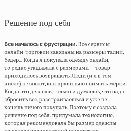
Решение под себя
Все​ ​сервисы​ ​
Все​ ​началось​ ​с​ ​​фрустрации.
онлайн-торговли завязаны​ ​на​ ​размеры ​талии,
бедер…​ Когда я​ ​покупала одежду онлайн,
то редко​ ​угадывала​ ​с​ ​размерами —​ ​товар
приходилось​ ​возвращать.​ ​Люди​​ (и я​ ​в​ ​том​ ​
числе) не​ ​знают,​ ​как​ ​правильно ​снимать​ ​мерки.
Когда​ ​это​ ​делаешь,​ ​только и думаешь​,​ ​что ​надо​ ​​
сбросить​ ​вес, расстраиваешься​ ​и​ ​уже​ ​не​ ​
хочешь​ ​ничего​ ​покупать. Поэтому я создала
решение под себя: придумала технологию,
которая рекомендовала бы размер одежды