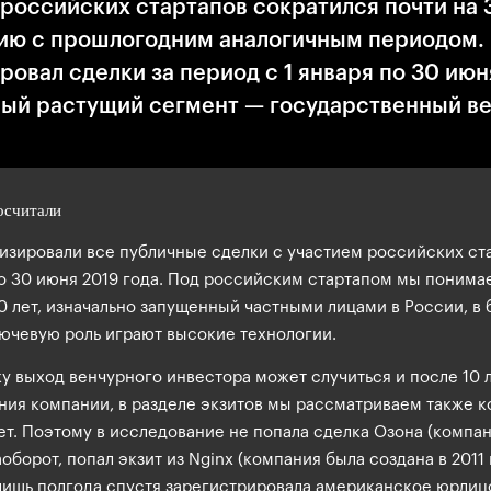
 российских стартапов сократился почти на 
ию с прошлогодним аналогичным периодом. 
овал сделки за период с 1 января по 30 июн
ый растущий сегмент — государственный ве
осчитали
изировали все публичные сделки с участием российских ст
по 30 июня 2019 года. Под российским стартапом мы понима
0 лет, изначально запущенный частными лицами в России, в
ючевую роль играют высокие технологии.
у выход венчурного инвестора может случиться и после 10 
ния компании, в разделе экзитов мы рассматриваем также 
ет. Поэтому в исследование не попала сделка Озона (компа
наоборот, попал экзит из Nginx (компания была создана в 2011
лишь полгода спустя зарегистрировала американское юрлицо