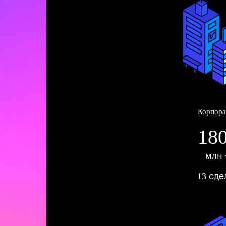
Корпора
18
млн 
13
сде