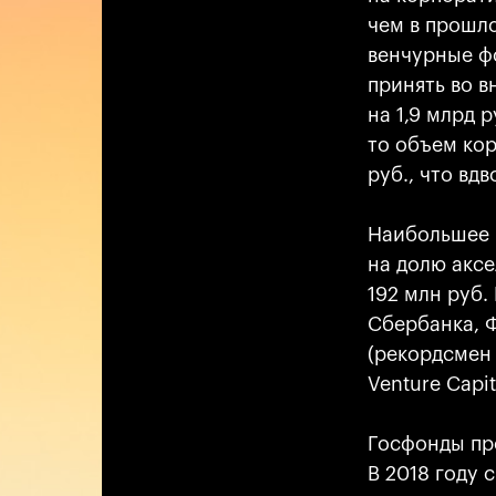
чем в прошло
венчурные фо
принять во в
на 1,9 млрд 
то объем ко
руб., что вд
Наибольшее 
на долю аксе
192 млн руб
Сбербанка, Ф
(рекордсмен 
Venture Capit
Госфонды пр
В 2018 году 