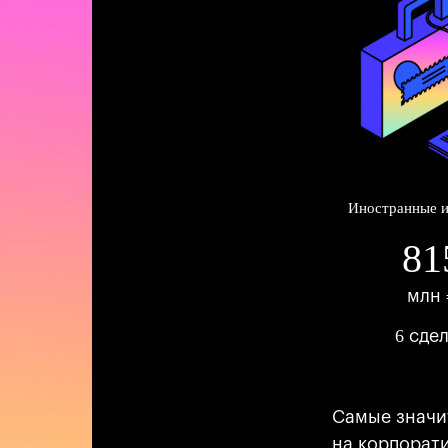
Иностранные и
81
млн 
6
сде
Самые значи
на корпорати