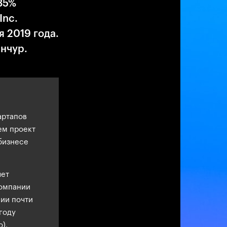
35%
Inc.
я 2019 года.
нчур.
артапов
ем проект
 бизнесе
лет
компании
нии почти
 году
).