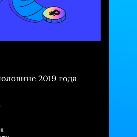
половине 2019 года
а
ок