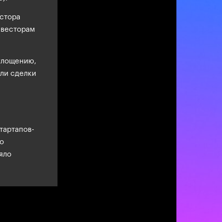
естора
нвесторам
глощению,
шли сделки
тартапов-
о
яло