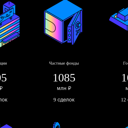
ции
Частные фонды
Го
05
1085
1
₽
млн ₽
9
12
лок
сделок