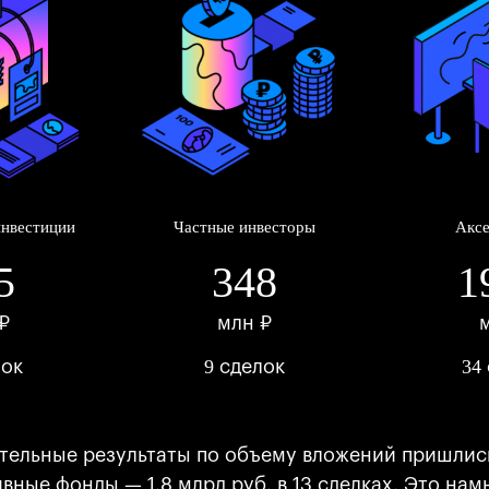
нвестиции
Частные инвесторы
Акс
5
348
1
₽
млн ₽
9
34
лок
сделок
тельные результаты по объему вложений пришлис
вные фонды — 1,8 млрд руб. в 13 сделках. Это на