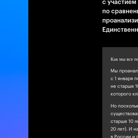
с участием
по сравнен
проанализир
Единственн
Как мы все п
Мы проанал
с 1 января 
не старше 1
которого кл
Но поскольк
существова
старше 10 л
20 лет). И 
в России и 