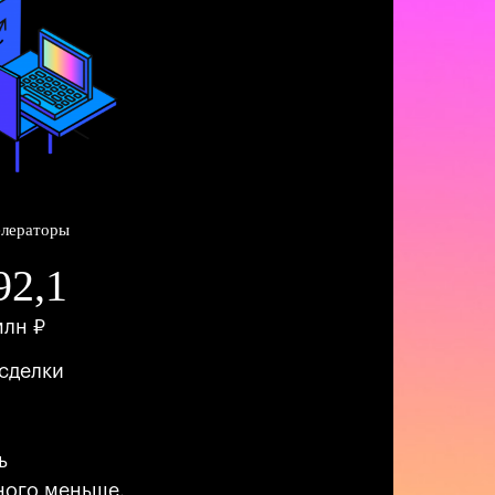
елераторы
92,1
млн ₽
сделки
ь
много меньше,