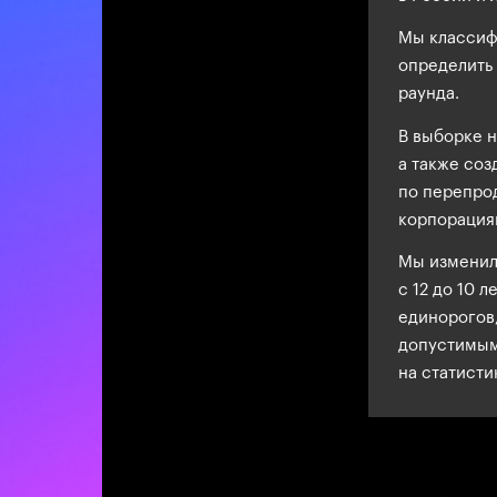
Мы классиф
определить
раунда.
В выборке 
а также соз
по перепро
корпорациям
Мы изменил
с 12 до 10 
единорогов,
допустимым.
на статисти