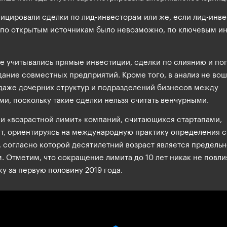
ицировали сделки по лид-инвесторам или же, если лид-инв
 по открытым источникам было невозможно, по ключевым и
не учитывались прямые инвестиции, сделки по слиянию и по
дание совместных предприятий. Кроме того, в анализ не во
даже дочерних структур и подразделений бизнесов между
и, поскольку такие сделки нельзя считать венчурными.
и «возрастной лимит» компаний, считающихся стартапами,
лет, ориентируясь на международную практику определения с
 согласно которой десятилетний возраст является предельн
 Отметим, что сокращение лимита до 10 лет никак не повли
ку за первую половину 2019 года.