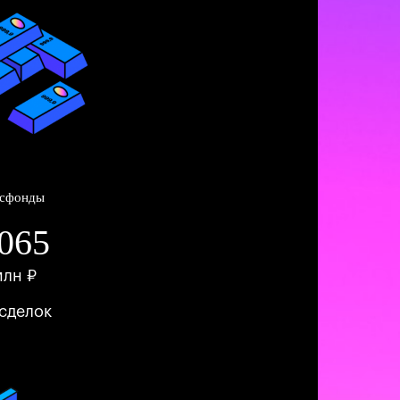
сфонды
065
млн ₽
сделок