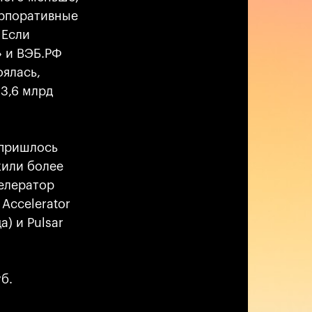
орпоративные
 Если
» и ВЭБ.РФ
оялась,
3,6 млрд
 пришлось
жили более
елератор
Accelerator
) и Pulsar
б.