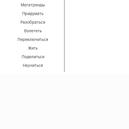
Мегатренды
Придумать
Разобраться
Взлететь
Переключиться
Жить
Поделиться
Научиться
Оставаясь на нашем
Дзен
Принять все
ВКонтакте
сайте, вы
соглашаетесь с
Отклонить все
использованием
Одноклассники
Telegram
файлов cookie.
Настроить cookies