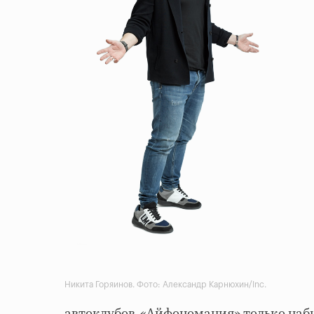
Никита Горяинов. Фото: Александр Карнюхин/Inc.