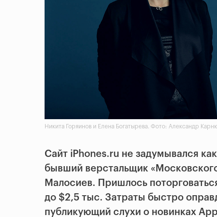
Никита Горяинов и Елена Богатырева. Фото: Александр Карню
Сайт iPhones.ru не задумывался ка
бывший верстальщик «Московског
Малосиев. Пришлось поторговаться:
до $2,5 тыс. Затраты быстро оправ
публикующий слухи о новинках App