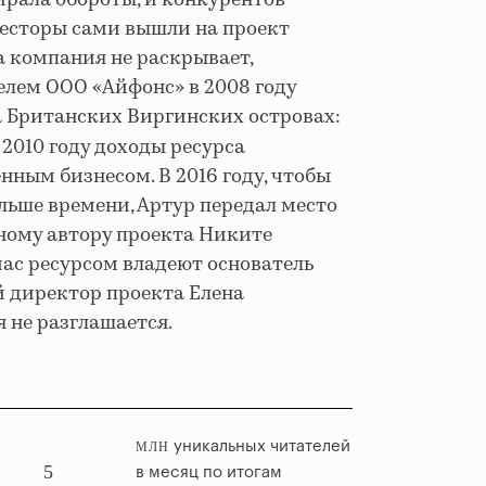
ирала обороты, и конкурентов
нвесторы сами вышли на проект
а компания не раскрывает,
елем ООО «Айфонс» в 2008 году
а Британских Виргинских островах:
 в 2010 году доходы ресурса
нным бизнесом. В 2016 году, чтобы
льше времени, Артур передал место
ному автору проекта Никите
час ресурсом владеют основатель
 директор проекта Елена
мя не разглашается.
уникальных читателей
МЛН
5
в месяц по итогам