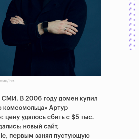
хин/Inc.
к СМИ. В 2006 году домен купил
о комсомольца» Артур
 цену удалось сбить с $5 тыс.
дались: новый сайт,
le, первым занял пустующую