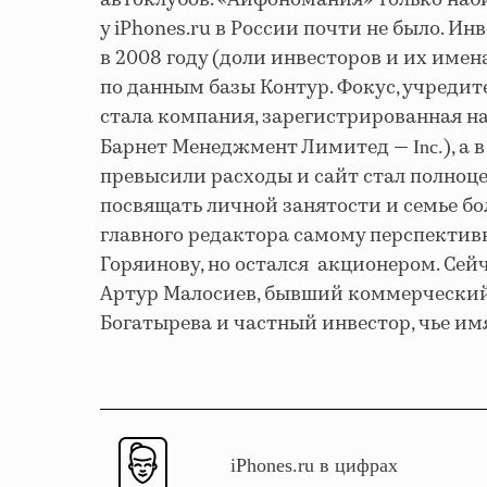
автоклубов. «Айфономания» только наб
у iPhones.ru в России почти не было. И
в 2008 году (доли инвесторов и их имен
по данным базы Контур. Фокус, учредит
стала компания, зарегистрированная н
Барнет Менеджмент Лимитед —
), а
Inc.
превысили расходы и сайт стал полноце
посвящать личной занятости и семье бо
главного редактора самому перспектив
Горяинову, но остался акционером. Сей
Артур Малосиев, бывший коммерческий
Богатырева и частный
инвестор
, чье и
iPhones.ru в цифрах