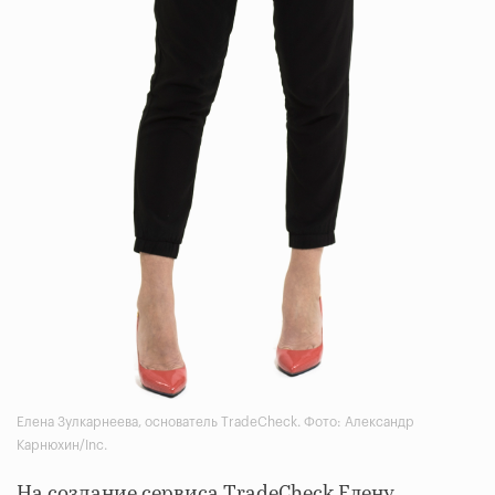
Елена Зулкарнеева, основатель TradeCheck. Фото: Александр
Карнюхин/Inc.
На создание сервиса TradeCheck Елену