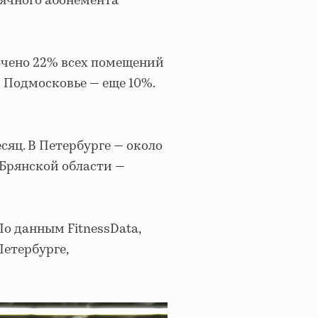
сячного абонемента
очено 22% всех помещений
В Подмосковье — еще 10%.
сяц. В Петербурге — около
в Брянской области —
По данным FitnessData,
Петербурге,