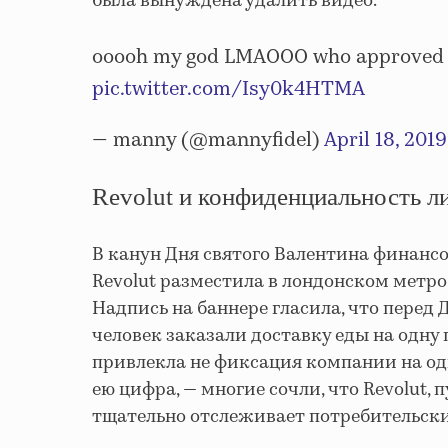
была вынуждена удалить видео.
ooooh my god LMAOOO who approved t
pic.twitter.com/Isy0k4HTMA
— manny (@mannyfidel)
April 18, 2019
Revolut и конфиденциальность 
В канун Дня святого Валентина финанс
Revolut разместила в лондонском метро
Надпись на баннере гласила, что перед 
человек заказали доставку еды на одну
привлекла не фиксация компании на од
ею цифра, — многие сочли, что Revolut
тщательно отслеживает потребительски