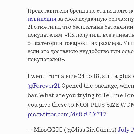
Представители бренда не стали долго ж
извинения
за свою неудачную рекламну
21 отметили, что бесплатные батончик
покупателям: «Их получили все клиент
от категории товаров и их размера. М
если это доставило неудобство или оск
покупателей».
I went from a size 24 to 18, still a plus
@Forever21
Opened the package, when I
bar. What are you trying to Tell me F
you give these to NON-PLUS SIZE WOM
pic.twitter.com/ds8kUTs7T7
— MissGG🏳️‍🌈 (@MissGirlGames)
July 1