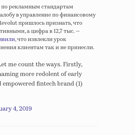
 по рекламным стандартам
алобу в управление по финансовому
Revolut пришлось признать, что
ивными, а цифра в 12,7 тыс. —
явили
, что извлекли урок
инения клиентам так и не принесли.
et me count the ways. Firstly,
haming more redolent of early
d empowered fintech brand (1)
uary 4, 2019