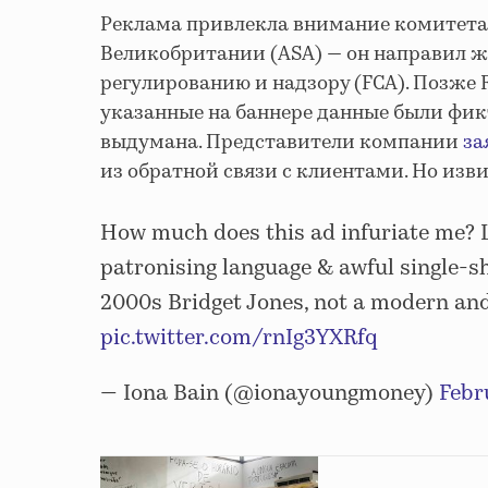
Реклама привлекла внимание комитета
Великобритании (ASA) — он направил ж
регулированию и надзору (FCA). Позже 
указанные на баннере данные были фикт
выдумана. Представители компании
за
из обратной связи с клиентами. Но изв
How much does this ad infuriate me? L
patronising language & awful single-s
2000s Bridget Jones, not a modern an
pic.twitter.com/rnIg3YXRfq
— Iona Bain (@ionayoungmoney)
Febr