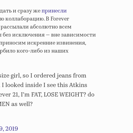
дать и сразу же
принесли
ю коллаборацию. В Forever
и рассылали абсолютно всем
ы без исключения — вне зависимости
ы приносим искренние извинения,
орбило кого-либо из наших
 size girl, so I ordered jeans from
 looked inside I see this Atkins
orever 21, I’m FAT, LOSE WEIGHT? do
EN as well?
9, 2019