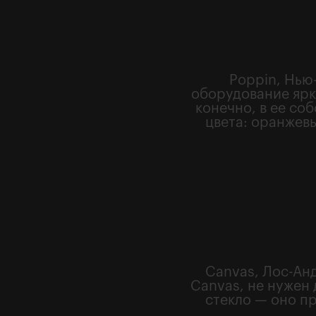
Poppin, Нью
оборудование ярки
конечно, в ее со
цвета: оранжевы
Canvas, Лос-Анд
Canvas, не нужен
стекло — оно п