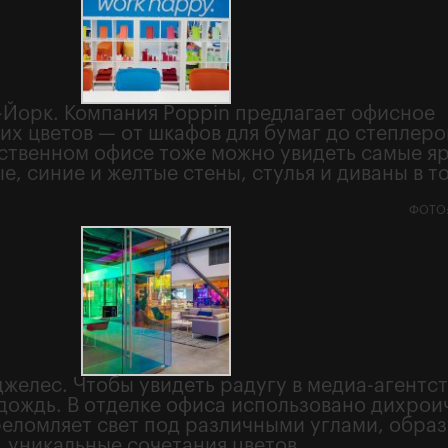
-Йорк. Компания Poppin предлагает офисное
х цветов — от шкафов для бумаг до степлеров
бственном офисе тоже можно увидеть самые я
е, синие и желтые стены, стулья и диваны в то
ФОТО:
желес. Чтобы увидеть радугу в медиа-агентст
 дождь. В отделке офиса использовано дихрои
реломляет свет под различными углами, образ
уникальные сочетания цветов.