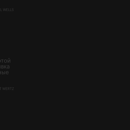
L WELLS
этой
ивка
ные
T WERTZ