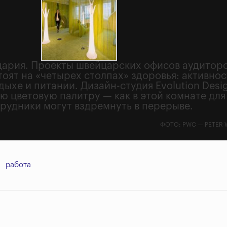
цария. Проекты швейцарских офисов аудитор
оят на «четырех столпах» здоровья: активнос
дыхе и питании. Дизайн-студия Evolution Desi
 цветовую палитру — как в этой комнате для
трудники могут вздремнуть в перерыве.
ФОТО: PWC — PETER 
работа