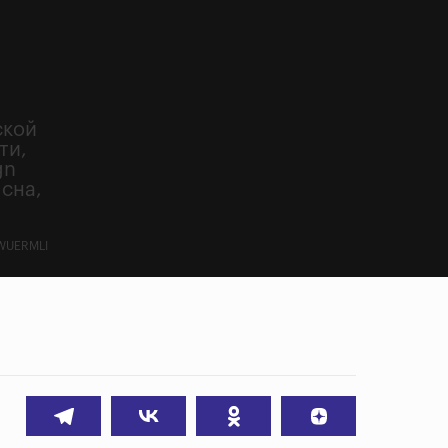
ской
ти,
gn
 сна,
WUERMLI