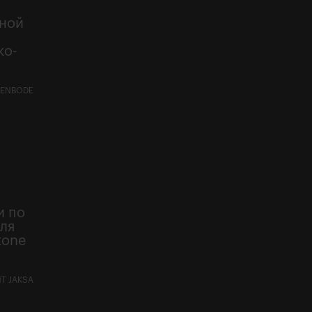
рной
й
ко-
VENBODE
и по
ля
tone
NT JAKSA