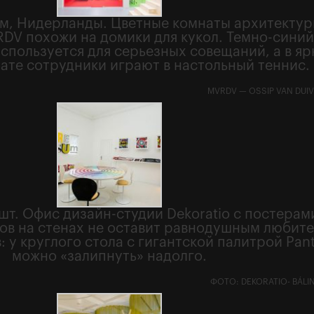
м, Нидерланды. Цветные комнаты архитекту
DV похожи на домики для кукол. Темно-сини
спользуется для серьезных совещаний, а в яр
ате сотрудники играют в настольный теннис.
MVRDV — OSSIP VAN DUI
ешт. Офис дизайн-студии Dekoratio с постерам
ов на стенах не оставит равнодушным любите
: у круглого стола с гигантской палитрой Pan
можно «залипнуть» надолго.
ФОТО: DEKORATIO- BÁLI