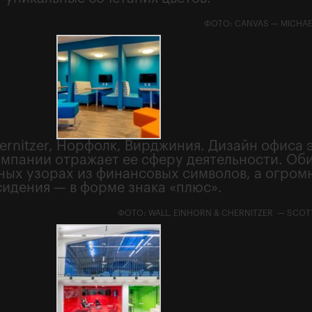
ФОТО: CANVAS — MICHAE
hernitzer, Норфолк, Вирджиния. Дизайн офиса 
омпании отражает ее сферу деятельности. Об
ных узорах из финансовых символов, а огром
сидения — в форме знака «плюс».
ФОТО: WALL, EINHORN & CHERNITZER — SCOT