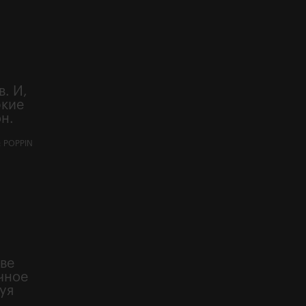
. И,
ркие
н.
 POPPIN
ве
чное
уя