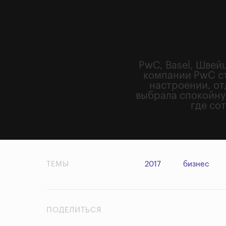
PwC, Basel, Швей
компании PwC ст
настроении, от
выбрала спокойную
где со
ТЕМЫ
2017
бизнес
ПОДЕЛИТЬСЯ