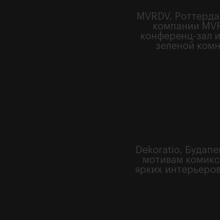
MVRDV, Роттерда
компании MVR
конференц-зал и
зеленой комн
Dekoratio, Будап
мотивам комикс
ярких интерьеров