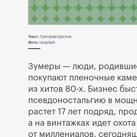
Текст:
Григорий Щеглов
Фото:
Unsplash
Зумеры — люди, родившие
покупают пленочные камер
из хитов 80-х. Бизнес быс
псевдоностальгию в мощн
растет 17 лет подряд, пр
а на винтажках идет охот
от миллениалов, сегодняш