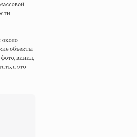
 массовой
ости
м около
ские объекты
фото, винил,
ать, а это