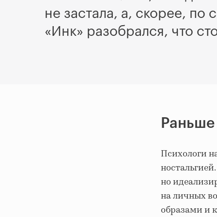
не застала, а, скорее, п
«Инк» разобрался, что ст
Раньше
Психологи н
ностальгией.
но идеализир
на личных в
образами и 