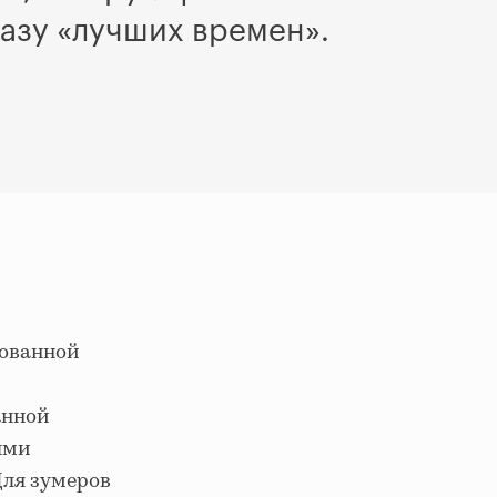
разу «лучших времен».
ованной
анной
ыми
Для зумеров