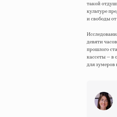
такой отдуши
культуре пре
и свободы от
Исследован
девяти часов
прошлого ст
кассеты — в 
для зумеров