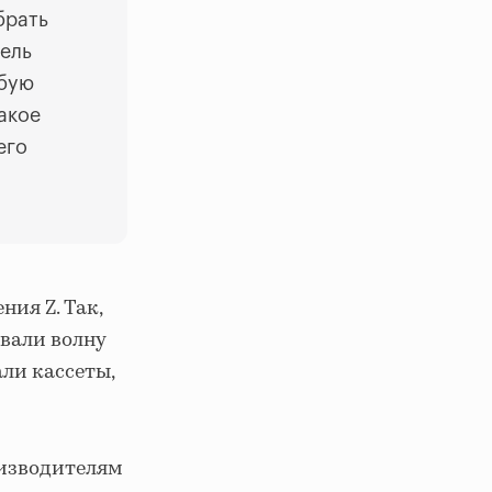
брать
тель
обую
акое
его
ния Z. Так,
вали волну
ли кассеты,
оизводителям