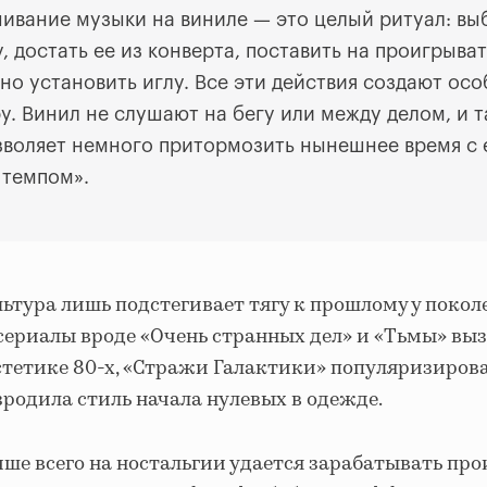
ивание музыки на виниле — это целый ритуал: вы
, достать ее из конверта, поставить на проигрыва
но установить иглу. Все эти действия создают ос
. Винил не слушают на бегу или между делом, и т
зволяет немного притормозить нынешнее время с 
темпом».
ьтура лишь подстегивает тягу к прошлому у поколе
сериалы вроде «Очень странных дел» и «Тьмы» выз
стетике 80-х, «Стражи Галактики» популяризирова
зродила стиль начала нулевых в одежде.
ше всего на ностальгии удается зарабатывать пр