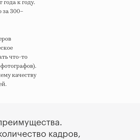
 года к году.
 за 300–
еров
еское
ать что-то
фотографов).
ему качеству
ей.
 преимущества.
количество кадров,