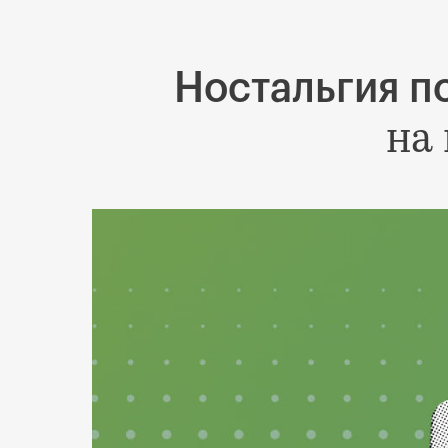
Ностальгия п
на