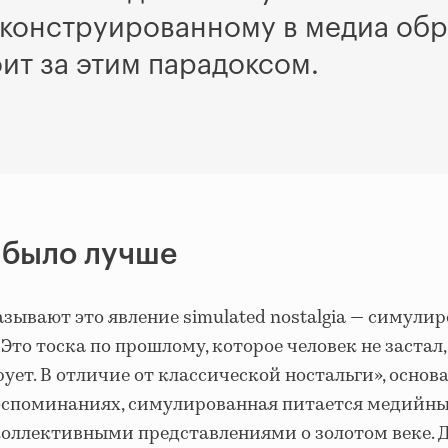
о сконструированному в медиа об
оит за этим парадоксом.
 было лучше
азывают это явление
simulated nostalgia
— симулир
 Это тоска по прошлому, которое человек не застал,
ует. В отличие от классической ностальги», основ
оспоминаниях, симулированная питается медийн
коллективными представлениями о золотом веке. 