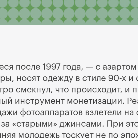
ся после 1997 года, — с азартом
ы, носят одежду в стиле 90-х и
тро смекнул, что происходит, и 
ый инструмент монетизации. Рез
одажи фотоаппаратов взлетели на
а за «старыми» джинсами. При это
няя молодежь тоскует не по эпо