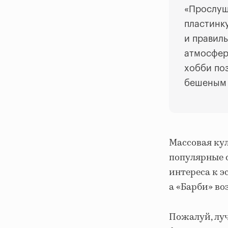
«Прослуш
пластинку
и правиль
атмосферу
хобби по
бешеным 
Массовая кул
популярные 
интереса к э
а «Барби» во
Пожалуй, луч