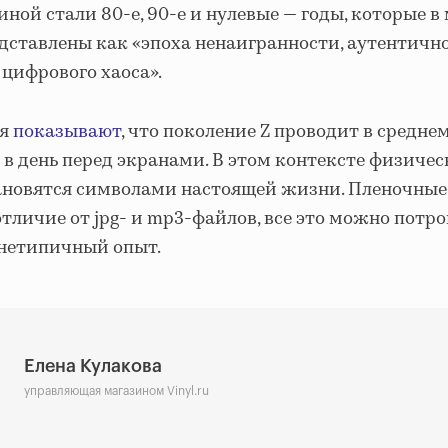
ной стали 80-е, 90-е и нулевые — годы, которые в
дставлены как «эпоха ненаигранности, аутентичн
 цифрового хаоса».
ия
показывают
, что поколение Z проводит в средне
 в день перед экранами. В этом контексте физиче
ановятся символами настоящей жизни. Пленочные 
отличие от jpg- и mp3-файлов, все это можно потрог
 нетипичный опыт.
Елена Кулакова
управляющая магазином Vinyl.ru