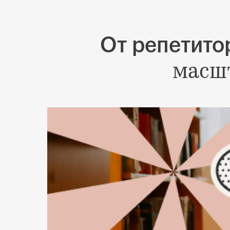
От репетитор
масш