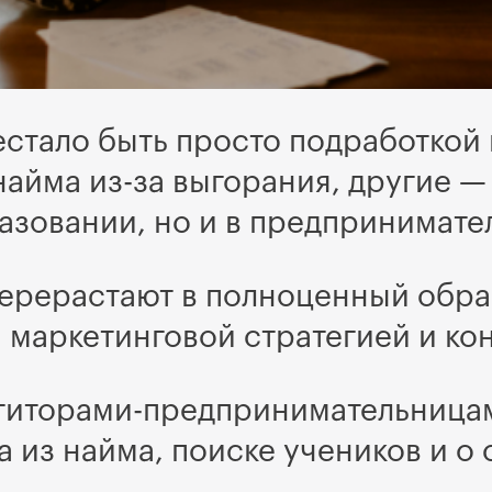
естало быть просто подработкой 
найма из-за выгорания, другие —
разовании, но и в предпринимате
 перерастают в полноценный обр
 маркетинговой стратегией и ко
титорами-предпринимательница
ода из найма, поиске учеников и 