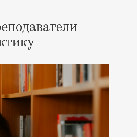
реподаватели
ктику