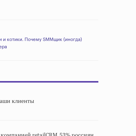
и и котики. Почему SMMщик (иногда)
ера
 ваши клиенты
о компанией retailCRM, 53% россиян