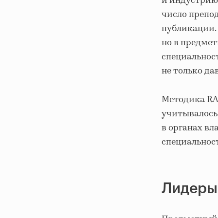
и индустрию
число препод
публикации. 
но в предме
специальнос
не только да
Методика RA
учитывалось
в органах вл
специальнос
Лидеры