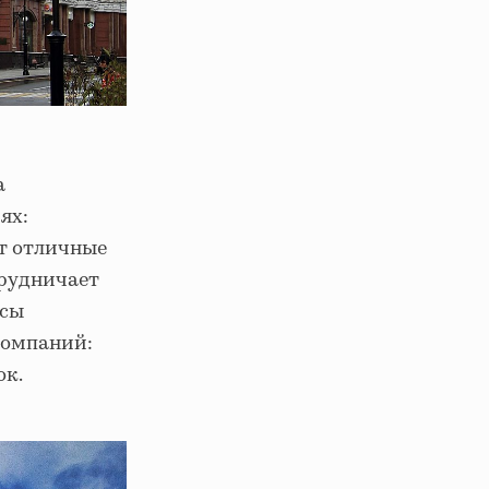
а
ях:
ит отличные
трудничает
йсы
компаний:
ок.