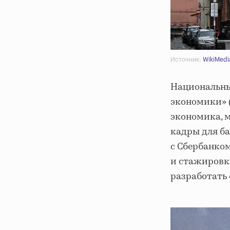
Источник:
WikiMedi
Национальны
экономики» 
экономика, 
кадры для ба
с Сбербанком
и стажировк
разработать