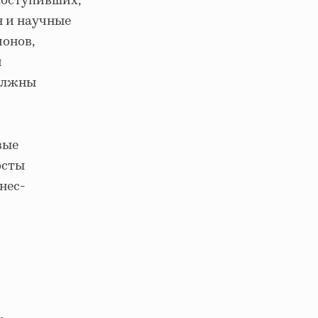
поступивших,
я и научные
ионов,
й
должны
вые
осты
нес-