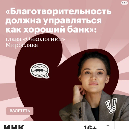
Ярон Фаризон, MediaCom: «