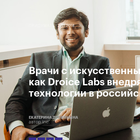
ПРИДУМАТЬ
27.11.2018
Врачи с искусственн
как Droice Labs внед
технологии в российс
ЕКАТЕРИНА ДРОБИНИНА
автор Inc.