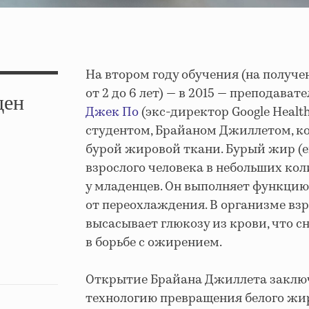
На втором году обучения (на получ
от 2 до 6 лет) — в 2015 — преподават
ден
Джек По
(экс-директор Google Healt
студентом, Брайаном Джиллетом, к
бурой жировой ткани. Бурый жир (е
взрослого человека в небольших кол
у младенцев. Он выполняет функцию
от переохлаждения. В организме вз
высасывает глюкозу из крови, что с
в борьбе с ожирением.
Открытие Брайана Джиллета заключа
технологию превращения белого жир