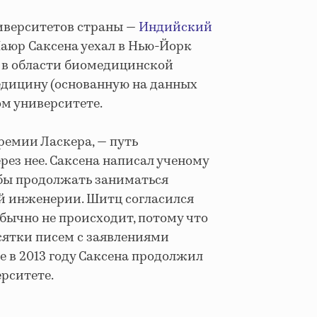
ниверситетов страны —
Индийский
Маюр Саксена уехал в Нью-Йорк
 в области биомедицинской
дицину (основанную на данных
м университете.
ремии Ласкера, — путь
ез нее. Саксена написал ученому
л бы продолжать заниматься
й инженерии. Шитц согласился
бычно не происходит, потому что
сятки писем с заявлениями
е в 2013 году Саксена продолжил
рситете.