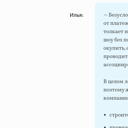
— Безусло
Илья:
от плате
толкает н
шоу без 
окупить, 
проводит
ассоциир
В целом 
поэтому 
компании
строит
провед