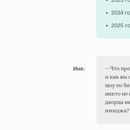
2023 г
2024 г
2025 го
— Что пр
Инк:
и как вы 
шоу по би
никто не 
дворца на
имиджа?