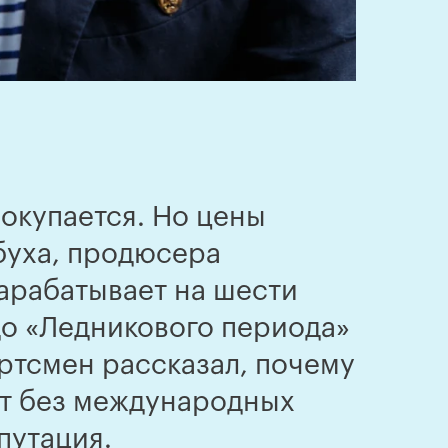
окупается. Но цены
рбуха, продюсера
зарабатывает на шести
до «Ледникового периода»
ортсмен рассказал, почему
ет без международных
путация.