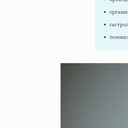
органи
гастро
телеви