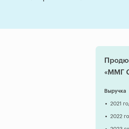
Продю
«ММГ С
Выручка
2021 г
2022 г