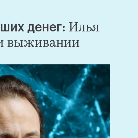
Илья
ьших денег:
 и выживании