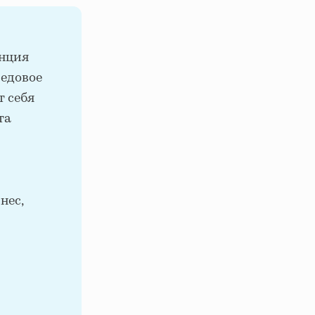
енция
Ледовое
т себя
та
нес,