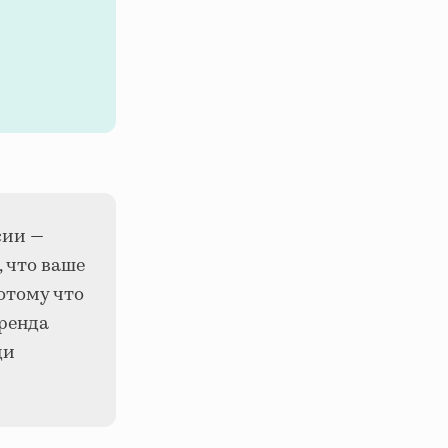
сии —
, что ваше
отому что
аренда
ди