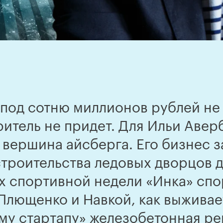
под сотню миллионов рублей не 
ритель не придет. Для Ильи Аве
 вершина айсберга. Его бизнес 
строительства ледовых дворцов 
ах спортивной недели «Инка» сп
 Плющенко и Навкой, как выжива
му стартапу» железобетонная ре