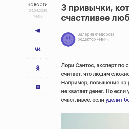
НОВОСТИ
3 привычки, ко
04.04.2025
счастливее люб
14:00
Валерия Федорова
редактор «Инк».
Лори Сантос, эксперт по 
считает, что людям сложно
Например, повышение на р
не хватает денег. Но если 
счастливее, если
уделит б