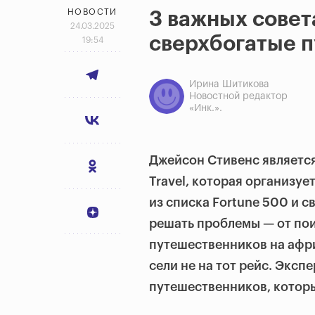
НОВОСТИ
3 важных совет
24.03.2025
сверхбогатые 
19:54
Ирина Шитикова
Новостной редактор
«Инк.».
Джейсон Стивенс являетс
Travel, которая организуе
из списка Fortune 500 и 
решать проблемы — от по
путешественников на афри
сели не на тот рейс. Экспе
путешественников, котор