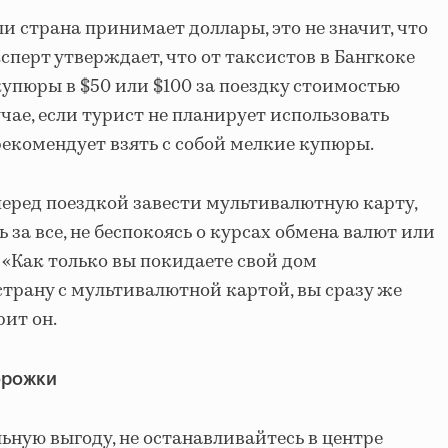
ли страна принимает доллары, это не значит, что
ксперт утверждает, что от таксистов в Бангкоке
купюры в $50 или $100 за поездку стоимостью
учае, если турист не планирует использовать
рекомендует взять с собой мелкие купюры.
 перед поездкой завести мультивалютную карту,
за все, не беспокоясь о курсах обмена валют или
 «Как только вы покидаете свой дом
страну с мультивалютной картой, вы сразу же
рит он.
орожки
ную выгоду, не останавливайтесь в центре