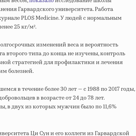
ным весом,
показало
исследование школы
нения Гарвардского университета. Работа
урнале PLOS Medicine. У людей с нормальным
енее 25 кг/м².
 долгосрочных изменений веса и вероятность
а второго типа до конца не изучены, контроль
вной стратегией для профилактики и лечения
им болезней.
мся в течение более 30 лет — с 1988 по 2017 годы,
обровольцев в возрасте от 24 до 78 лет.
ы, в двух из которых мужчин было по 11,6%
верситета Ци Сун и его коллеги из Гарвардской