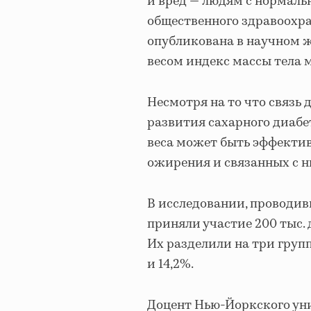
и вред — людям с нормаль
общественного здравоохра
опубликована в научном ж
весом индекс массы тела м
Несмотря на то что связь
развития сахарного диабет
веса может быть эффекти
ожирения и связанных с н
В исследовании, проводивше
приняли участие 200 тыс. д
Их разделили на три групп
и 14,2%.
Доцент Нью-Йоркского уни