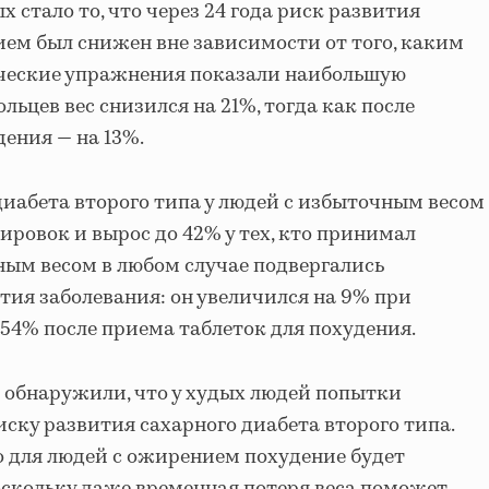
стало то, что через 24 года риск развития
ием был снижен вне зависимости от того, каким
ические упражнения показали наибольшую
льцев вес снизился на 21%, тогда как после
ения — на 13%.
диабета второго типа у людей с избыточным весом
ировок и вырос до 42% у тех, кто принимал
ным весом в любом случае подвергались
ия заболевания: он увеличился на 9% при
 54% после приема таблеток для похудения.
 обнаружили, что у худых людей попытки
иску развития сахарного диабета второго типа.
то для людей с ожирением похудение будет