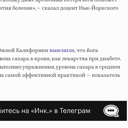
поскольку даже временная потеря веса поможет
тия болезни», — сказал доцент Нью-Йоркского
 Южной Калифорнии
выяснили
, что йога
нь сахара в крови, как лекарства при диабете.
выполнял упражнения, уровень сахара в среднем
ыла самой эффективной практикой — показатель