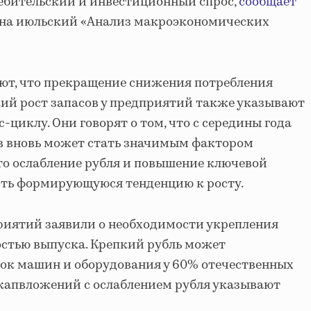
ебительский и инвестиционный спрос,
сообщает
 на июльский «Анализ макроэкономических
ют, что прекращение снижения потребления
ий рост запасов у предприятий также указывают
с-циклу. Они говорят о том, что с середины года
в вновь может стать значимым фактором
то ослабление рубля и повышение ключевой
ить формирующуюся тенденцию к росту.
риятий заявили о необходимости укрепления
мостью выпуска. Крепкий рубль может
пок машин и оборудования у 60% отечественных
т капвложений с ослаблением рубля указывают