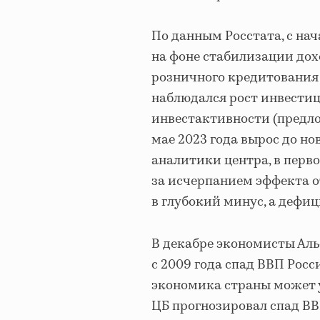
По данным Росстата, с на
на фоне стабилизации дох
розничного кредитования 
наблюдался рост инвестиц
инвестактивности (предло
мае 2023 года вырос до н
аналитики центра, в перв
за исчерпанием эффекта о
в глубокий минус, а дефиц
В декабре экономисты Ал
с 2009 года спад ВВП Росс
экономика страны может уп
ЦБ прогнозировал спад ВВП