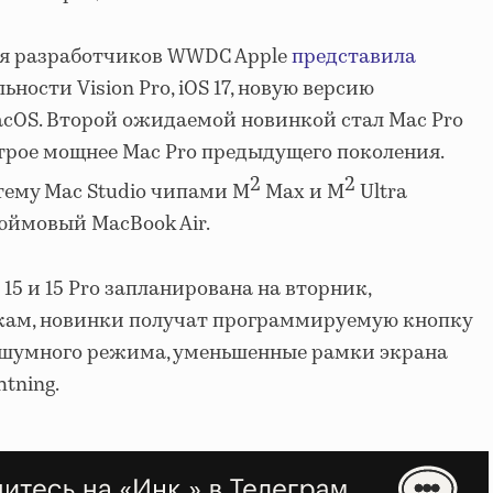
ля разработчиков WWDC Apple
представила
ности Vision Pro, iOS 17, новую версию
cOS. Второй ожидаемой новинкой стал Mac Pro
н втрое мощнее Mac Pro предыдущего поколения.
2
2
тему Mac Studio чипами M
Max и M
Ultra
юймовый MacBook Air.
15 и 15 Pro запланирована на вторник,
ечкам, новинки получат программируемую кнопку
сшумного режима, уменьшенные рамки экрана
tning.