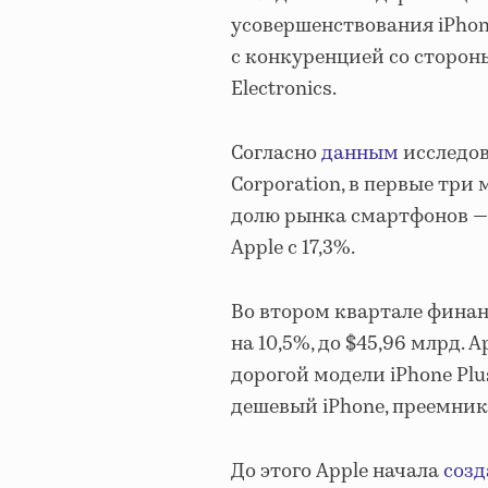
усовершенствования iPhon
с конкуренцией со стороны
Electronics.
Согласно
данным
исследов
Corporation, в первые три
долю рынка смартфонов — 
Apple с 17,3%.
Во втором квартале финан
на 10,5%, до $45,96 млрд. 
дорогой модели iPhone Plu
дешевый iPhone, преемник 
До этого Apple начала
созд