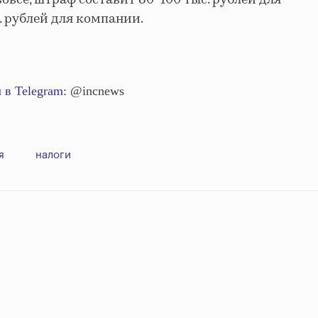
вовсе, штраф составит 80−100 тыс. рублей для
. рублей для компании.
 в Telegram
: @incnews
я
налоги