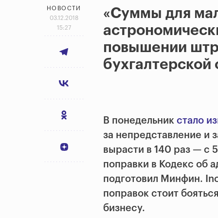
НОВОСТИ
«Суммы для ма
03.12.2018
астрономическ
15:27
повышении штр
бухгалтерской 
В понедельник
стало из
за непредставление и 
вырасти в 140 раз — с 5
поправки в Кодекс об
подготовил Минфин. Inc
поправок стоит боятьс
бизнесу.