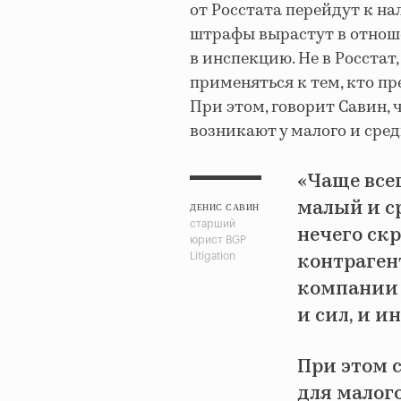
от Росстата перейдут к на
штрафы вырастут в отноше
в инспекцию. Не в Росстат
применяться к тем, кто пр
При этом, говорит Савин, 
возникают у малого и сред
«Чаще все
малый и с
ДЕНИС САВИН
старший
нечего скр
юрист BGP
контраген
Litigation
компании 
и сил, и и
При этом с
для малог