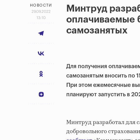
НОВОСТИ
Минтруд разра
29.09.2022
оплачиваемые 
13:10
самозанятых
Для получения оплачивае
самозанятым вносить по 15
При этом ежемесячные выпл
планируют запустить в 202
Минтруд разработал для 
добровольного страховани