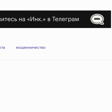
юта
мошенничество