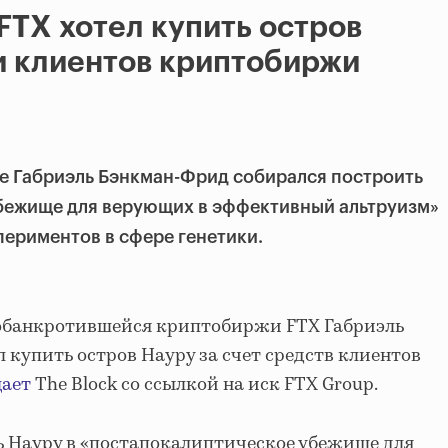
 FTX хотел купить остров
и клиентов криптобиржи
е Габриэль Бэнкман-Фрид собирался построить
бежище для верующих в эффективный альтруизм»
периментов в сфере генетики.
обанкротившейся криптобиржи FTX Габриэль
купить остров Науру за счет средств клиентов
ает
The Block со ссылкой на иск FTX Group.
ь Науру в «постапокалиптическое убежище для