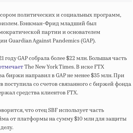
нсором политических и социальных программ,
абриэлем. Бэнкман-Фрид младший был
мократической партии и основателем
и Guardian Against Pandemics (GAP).
21 году GAP собрала более $22 млн. Большая часть
отмечает
The New York Times. В иске FTX
ва биржи направил в GAP не менее $35 млн. При
в поступила со счетов связанного с биржей фонда
ержал средства клиентов FTX.
оворится, что отец SBF использует часть
йма от платформы на сумму $10 млн для защиты
делу.