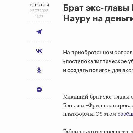
НОВОСТИ
Брат экс-главы
22.07.2023
Науру на деньг
11:37
На приобретенном остров
«постапокалиптическое у
и создать полигон для экс
Младший брат экс-главы 
Бэнкман-Фрид планировал 
платформы. Об этом
сообщ
Габриэль хотел превратит