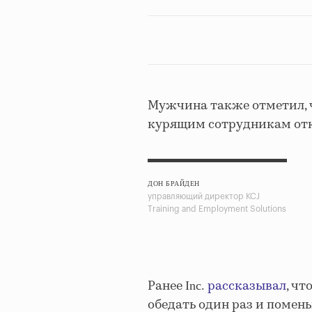
Мужчина также отметил, ч
курящим сотрудникам отк
ДОН БРАЙДЕН
управляющий директор KCJ
Training and Employment Solutions
Ранее
рассказывал
, чт
Inc.
обедать один раз и помен