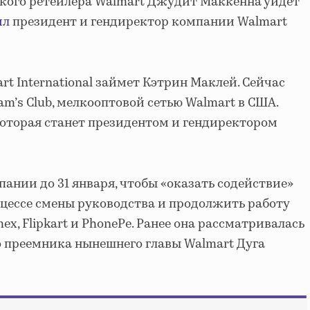
кого ретейлера Walmart Джудит Маккенна уйдет
ил
президент и гендиректор компании Walmart
art International займет Кэтрин Маклей. Сейчас
m’s Club, мелкооптовой сетью Walmart в США.
которая станет президентом и гендиректором
ании до 31 января, чтобы «оказать содействие»
роцессе смены руководства и продолжить работу
ex, Flipkart и PhonePe. Ранее она рассматривалась
о преемника нынешнего главы Walmart Дуга