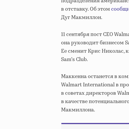
подразделения американс
в отставку. Об этом
сообщ
Дуг Макмиллон.
11 сентября пост CEO Walm
она руководит бизнесом Sa
Ее сменит Крис Николас, 
Sam’s Club.
Маккенна останется в комп
Walmart International в п
в советах директоров Walm
в качестве потенциальног
Макмиллона.