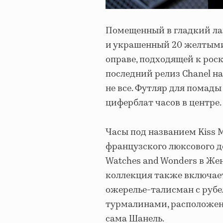
Помещенный в гладкий л
и украшенный 20 желтыми
оправе, подходящей к рос
последний релиз Chanel на
не все. Футляр для помад
циферблат часов в центре.
Часы под названием Kiss 
французского люксового до
Watches and Wonders в Жен
коллекция также включает 
ожерелье-талисман с руб
турмалинами, расположен
сама Шанель.