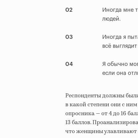
02
Иногда мне т
людей.
03
Иногда я пыт
всё выглядит
04
Я обычно мог
если она отл
Респонденты должны были
в какой степени они с ним
опросника — от 4 до 16 ба
13 баллов. Проанализиров
что женщины улавливают 