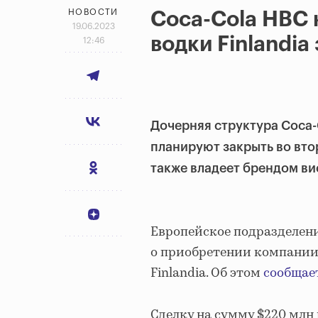
НОВОСТИ
Coca-Cola HBC 
19.06.2023
водки Finlandia
12:46
Дочерняя структура Coca-
планируют закрыть во вто
также владеет брендом виск
Европейское подразделени
о приобретении компании 
Finlandia. Об этом
сообщае
Сделку на сумму $220 млн