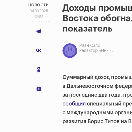
НОВОСТИ
Доходы промы
04.09.2025
Востока обогн
12:53
показатель
Иван Сало
Редактор «Инк.».
Суммарный доход промышл
в Дальневосточном федера
за последние два года, п
сообщил
специальный пре
с международными органи
развития Борис Титов на