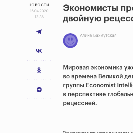
НОВОСТИ
Экономисты пр
16.04.2020
двойную рецесс
12:36
Алина Бахмутская
Мировая экономика уже
во времена Великой д
группы
Economist Intell
в перспективе глобаль
рецессией.