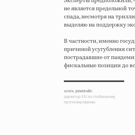
Эксперты предположили, ч
не является предельной т
спада, несмотря на трилл
выделяю на поддержку эк
В частности, именно госуд
причиной усугубления си
пострадавшие от пандемии
фискальные позиции до всп
АГАТА ДЕМЕРАЙС
директор EIU по глобальному
прогнозированию