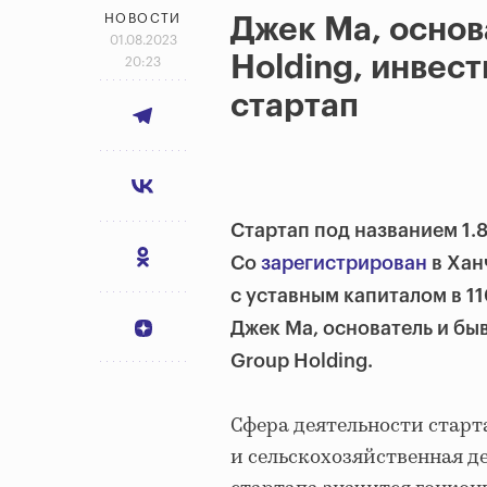
НОВОСТИ
Джек Ма, основ
01.08.2023
Holding, инвес
20:23
стартап
Стартап под названием 1.8
Co
зарегистрирован
в Хан
с уставным капиталом в 1
Джек Ма, основатель и бы
Group Holding.
Сфера деятельности старт
и сельскохозяйственная 