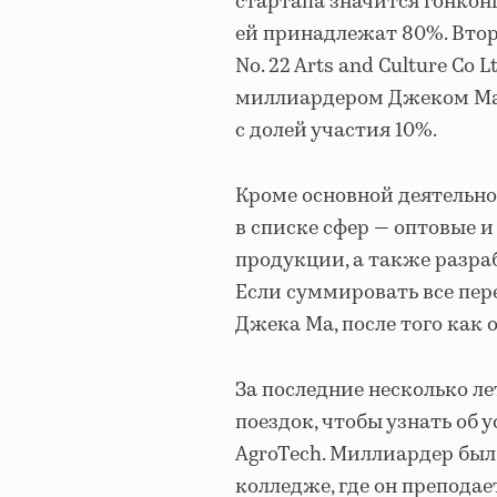
стартапа значится гонконг
ей принадлежат 80%. Втор
No. 22 Arts and Culture Co
миллиардером Джеком Ма в
с долей участия 10%.
Кроме основной деятельност
в списке сфер — оптовые 
продукции, а также разра
Если суммировать все пер
Джека Ма, после того как о
За последние несколько л
поездок, чтобы узнать об 
AgroTech. Миллиардер бы
колледже, где он преподае