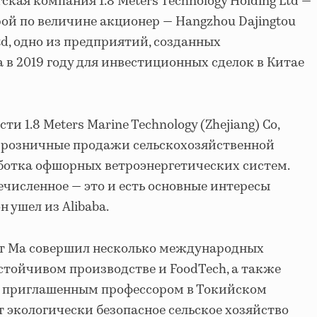
ская компания 1.8 Meters Technology Holding Ltd —
ой по величине акционер — Hangzhou Dajingtou
 Ltd, одно из предприятий, созданных
 2019 году для инвестиционных сделок в Китае
и 1.8 Meters Marine Technology (Zhejiang) Co,
и розничные продажи сельскохозяйственной
ботка офшорных ветроэнергетических систем.
ечисленное — это и есть основные интересы
н ушел из Alibaba.
ет Ма совершил несколько международных
устойчивом производстве и FoodTech, а также
л приглашенным профессором в Токийском
т экологически безопасное сельское хозяйство