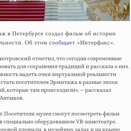
ж в Петербурге создал фильм об истории
альности. Об этом
сообщает
«Интерфакс».
иотровский отметил, что сегодня современные
овать для сохранения традиций и рассказа о них.
жность надеть очки виртуальной реальности
: стать посетителем Эрмитажа в разные эпохи
ий, которые там происходили», — рассказал
Антыков.
т. Посетители музея смогут посмотреть фильм
я в специально оборудованном VR-кинотеатре.
цовой площади, в музейных залах и на крыше