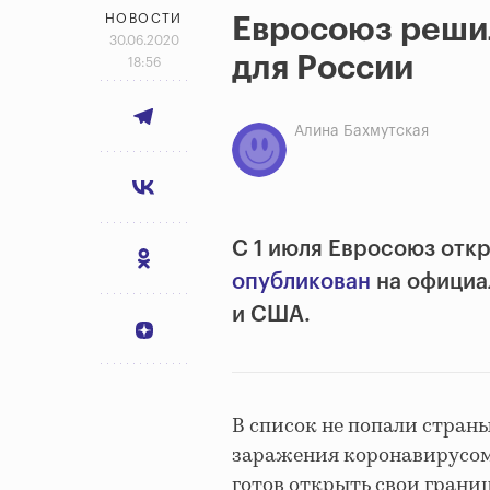
НОВОСТИ
Евросоюз реши
30.06.2020
для России
18:56
Алина Бахмутская
С 1 июля Евросоюз откр
опубликован
на официал
и США.
В список не попали стран
заражения коронавирусом
готов открыть свои границ