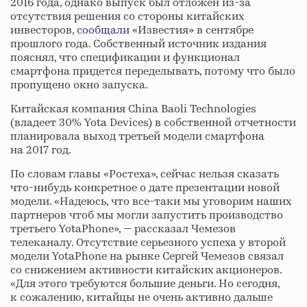
2016 года, однако выпуск был отложен из-за
отсутствия решения со стороны китайских
инвесторов,
сообщали
«Известия» в сентябре
прошлого года. Собственный источник издания
пояснял, что спецификации и функционал
смартфона придется переделывать, потому что было
пропущено окно запуска.
Китайская компания China Baoli Technologies
(владеет 30% Yota Devices) в собственной отчетности
планировала выход третьей модели смартфона
на 2017 год.
По словам главы «Ростеха», сейчас нельзя сказать
что-нибудь конкретное о дате презентации новой
модели. «Надеюсь, что все-таки мы уговорим наших
партнеров чтоб мы могли запустить производство
третьего YotaPhone», — рассказал Чемезов
телеканалу. Отсутствие серьезного успеха у второй
модели YotaPhone на рынке Сергей Чемезов связал
со снижением активности китайских акционеров.
«Для этого требуются большие деньги. Но сегодня,
к сожалению, китайцы не очень активно дальше