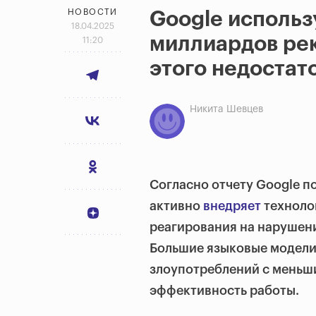
НОВОСТИ
Google использ
18.04.2025
миллиардов ре
11:20
этого недостат
Никита Шевцев
Согласно отчету Google п
активно
внедряет
технолог
реагирования на нарушени
Большие языковые модели
злоупотреблений с меньш
эффективность работы.