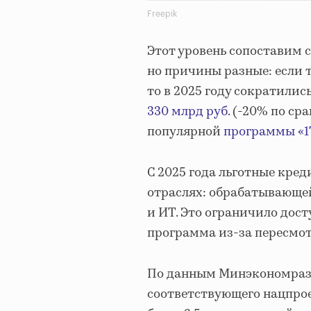
Freepik
Этот уровень сопоставим с
но причины разные: если т
то в 2025 году сократили
330 млрд руб
. (-20% по с
популярной
программы «1
С 2025 года льготные кре
отраслях: обрабатывающей
и ИТ. Это ограничило дост
программа из-за пересмот
По данным Минэкономразв
соответствующего нацпрое