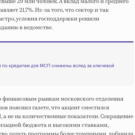
свыше 29 млн человек. А вклад малого и среднего
вляет 21,7%. Из-за того, что сектор и так
ыстро, условия господдержки решили
зданию в ведомстве.
ки по кредитам для МСП снижены вслед за ключевой
о финансовым рынкам московского отделения
ов пояснил газете, что акцент сместился
, а не на количественные показатели. Сокращение
мизацией бюджета и высокими ставками,
о делать программы более точечными, добавила