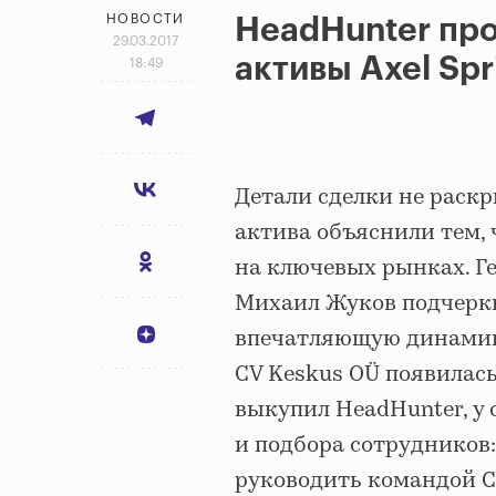
НОВОСТИ
HeadHunter пр
29.03.2017
активы Axel Spr
18:49
Детали сделки не раск
актива объяснили тем,
на ключевых рынках. Г
Михаил Жуков подчеркн
впечатляющую динамик
CV Keskus OÜ появилась
выкупил HeadHunter, у 
и подбора сотрудников:
руководить командой C