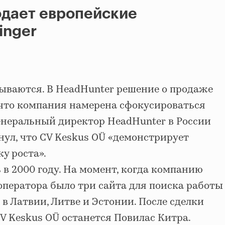
одает европейские
inger
рываются. В HeadHunter решение о продаже
 что компания намерена сфокусироваться
енеральный директор HeadHunter в России
ул, что CV Keskus OÜ «демонстрирует
у роста».
 в 2000 году. На момент, когда компанию
оператора было три сайта для поиска работы
 в Латвии, Литве и Эстонии. После сделки
V Keskus OÜ останется Повилас Китра.