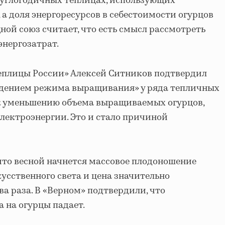
углогодичных теплицах, использующих
 а доля энергоресурсов в себестоимости огурцов
ной союз считает, что есть смысл рассмотреть
энергозатрат.
еплицы России» Алексей Ситников подтвердил
юдением режима выращивания» у ряда тепличных
 к уменьшению объема выращиваемых огурцов,
электроэнергии. Это и стало причиной
что весной начнется массовое плодоношение
кусственного света и цена значительно
а раза. В «Верном» подтвердили, что
а на огурцы падает.